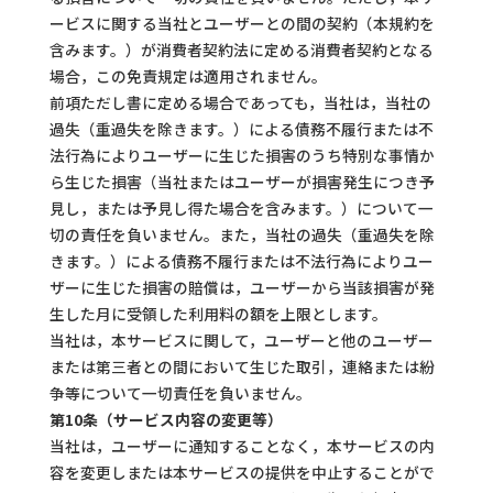
ービスに関する当社とユーザーとの間の契約（本規約を
含みます。）が消費者契約法に定める消費者契約となる
場合，この免責規定は適用されません。
前項ただし書に定める場合であっても，当社は，当社の
過失（重過失を除きます。）による債務不履行または不
法行為によりユーザーに生じた損害のうち特別な事情か
ら生じた損害（当社またはユーザーが損害発生につき予
見し，または予見し得た場合を含みます。）について一
切の責任を負いません。また，当社の過失（重過失を除
きます。）による債務不履行または不法行為によりユー
ザーに生じた損害の賠償は，ユーザーから当該損害が発
生した月に受領した利用料の額を上限とします。
当社は，本サービスに関して，ユーザーと他のユーザー
または第三者との間において生じた取引，連絡または紛
争等について一切責任を負いません。
第10条（サービス内容の変更等）
当社は，ユーザーに通知することなく，本サービスの内
容を変更しまたは本サービスの提供を中止することがで