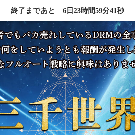
終了まであと
6日
23時間
59分
39秒