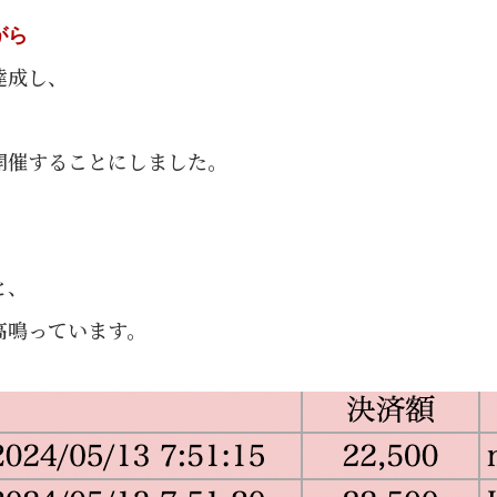
がら
達成し、
、
開催することにしました。
と、
高鳴っています。