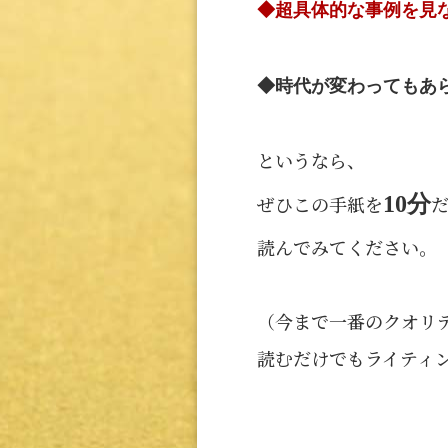
◆超具体的な事例を見な
◆時代が変わってもあ
というなら、
ぜひこの手紙を
10分
読んでみてください。
（今まで一番のクオリ
読むだけでもライティ