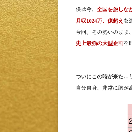
僕は今、
全国を旅しな
を
月収1024万、億超え
今回、その勢いのまま
を
史上最強の大型企画
ついにこの時が来た…
自分自身、非常に胸が