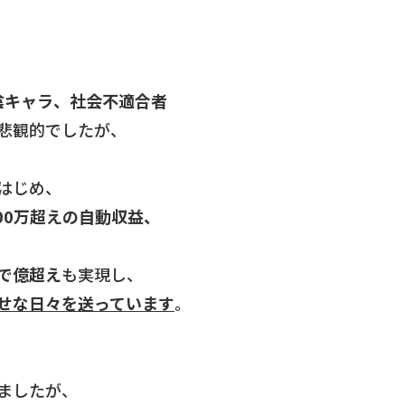
、陰キャラ、社会不適合者
悲観的でしたが、
はじめ、
00万超えの自動収益、
で億超え
も実現し、
せな日々を送っています
。
ましたが、