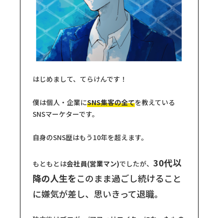
はじめまして、てらけんです！
僕は個人・企業に
SNS集客の全て
を教えている
SNSマーケターです。
自身のSNS歴はもう10年を超えます。
30代以
もともとは
会社員(営業マン)
でしたが、
降の人生を
このまま過ごし続けること
に嫌気が差し、思いきって退職。