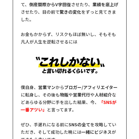
て、
倒産間際からV字回復
させたり、
業績を底上げ
させたり、目の前で
驚きの変化
をずっと見てきま
した。
お金もかからず、リスクもほぼ無いし、そもそも
凡人が人生を逆転させるには
僕自身、
営業マン
から
ブロガー/アフィリエイター
に転身し、その後も
物販
や
営業代行
や
人材紹介
な
どあらゆる分野に手を出した結果、今、
「SNSが
一番アツい」
と言ってます。
ぜひ、手遅れになる前に
SNSの全て
を攻略してい
ただき、そして成功した暁には
一緒にビジネス
が